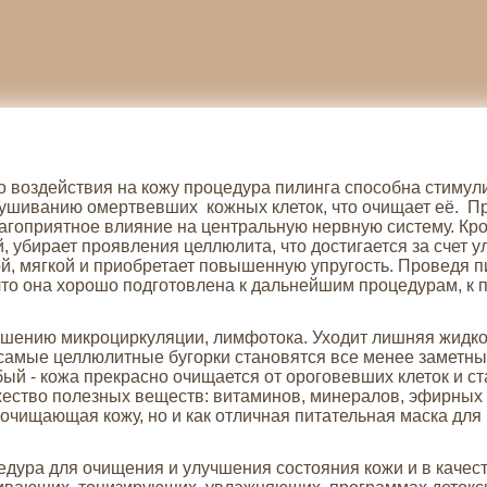
воздействия на кожу процедура пилинга способна стимул
ушиванию омертвевших кожных клеток, что очищает её. Пр
лагоприятное влияние на центральную нервную систему. Кро
 убирает проявления целлюлита, что достигается за счет 
й, мягкой и приобретает повышенную упругость. Проведя п
, что она хорошо подготовлена к дальнейшим процедурам, к
чшению микроциркуляции, лимфотока. Уходит лишняя жидко
 самые целлюлитные бугорки становятся все менее заметны
ый - кожа прекрасно очищается от ороговевших клеток и с
жество полезных веществ: витаминов, минералов, эфирных 
, очищающая кожу, но и как отличная питательная маска для 
Получить
едура для очищения и улучшения состояния кожи и в качест