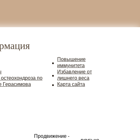
рмация
Повышение
иммунитета
ы
Избавление от
 остеохондроза по
лишнего веса
е Герасимова
Карта сайта
Продвижение -