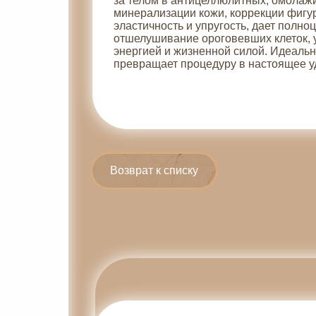
за телом в антицеллюлитных, омолаж
минерализации кожи, коррекции фигур
эластичность и упругость, дает полн
отшелушивание ороговевших клеток, у
энергией и жизненной силой. Идеаль
превращает процедуру в настоящее у
Возврат к списку