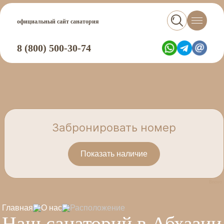
официальный сайт санатория
Оставить заявку
Оставить отзыв
Задать вопрос
Получить
8 (800) 500-30-74
консультацию
Bnovo
Главная
О нас
Расположение
Наш санаторий в Абхазии