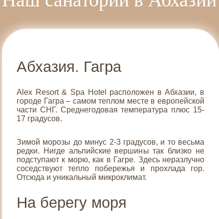
Нажимая на кнопку «Отправить», вы даете
Нажимая на кнопку «Отправить», вы даете
Согласие
Согласие
на обработку персональных данных
на обработку персональных данных
в порядке и на
в порядке и на
Нажимая на кнопку «Отправить», вы даете
Согласие
условиях
условиях
Политики обработки персональных
Политики обработки персональных
на обработку персональных данных
в порядке и на
данных
данных
, а также
, а также
согласие на обработку cookies
согласие на обработку cookies
.
.
условиях
Политики обработки персональных
данных
, а также
согласие на обработку cookies
.
Абхазия. Гагра
Отправить
Отправить
Отправить
Нажимая на кнопку «Отправить», вы даете
Согласие
Alex Resort & Spa Hotel расположен в Абхазии, в
на обработку персональных данных
в порядке и на
городе Гагра – самом теплом месте в европейской
условиях
Политики обработки персональных
данных
, а также
согласие на обработку cookies
.
части СНГ. Среднегодовая температура плюс 15-
17 градусов.
Отправить
Зимой морозы до минус 2-3 градусов, и то весьма
редки. Нигде альпийские вершины так близко не
подступают к морю, как в Гагре. Здесь неразлучно
соседствуют тепло побережья и прохлада гор.
Отсюда и уникальный микроклимат.
На берегу моря